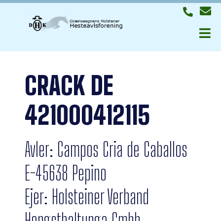
CRACK DE
421000412115
Avler: Campos Cria de Caballos
E-45638 Pepino
Ejer: Holsteiner Verband
Hengsthaltunga Gmbh