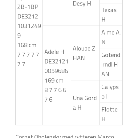
Desy H
ZB-1BP
Texas
DE3212
H
1031249
Alme A.
9
N
168 cm
Aloube Z
Adele H
7 7 7 7 7
Gotend
HAN
DE32121
7 7
irndl H
0059686
AN
169 cm
Calyps
8 7 7 6 6
o I
Una Gord
7 6
a H
Flotte
H
Cornet Obolensky med rytteren Marco