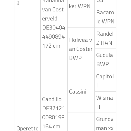
Rabanna
3
ker WPN
van Cost
Bacaro
erveld
le WPN
DE30404
Randel
4490894
Holivea v
Z HAN
172 cm
an Coster
Gudula
BWP
BWP
Capitol
I
Cassini I
Wisma
Candillo
H
DE32121
0080193
Grundy
164 cm
man xx
Operette