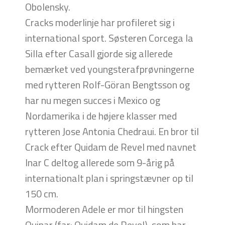
Obolensky.
Cracks moderlinje har profileret sig i
international sport. Søsteren Corcega la
Silla efter Casall gjorde sig allerede
bemærket ved youngsterafprøvningerne
med rytteren Rolf-Göran Bengtsson og
har nu megen succes i Mexico og
Nordamerika i de højere klasser med
rytteren Jose Antonia Chedraui. En bror til
Crack efter Quidam de Revel med navnet
Inar C deltog allerede som 9-årig på
internationalt plan i springstævner op til
150 cm.
Mormoderen Adele er mor til hingsten
Quinar (far: Quidam de Revel), som har