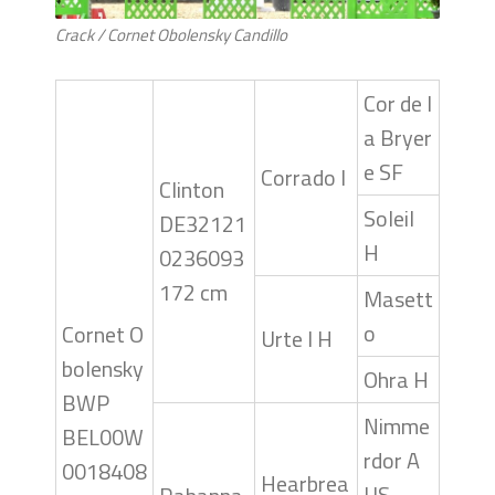
Crack / Cornet Obolensky Candillo
Cor de l
a Bryer
e SF
Corrado I
Clinton
Soleil
DE32121
H
0236093
172 cm
Masett
o
Cornet O
Urte I H
bolensky
Ohra H
BWP
Nimme
BEL00W
rdor A
0018408
Hearbrea
US