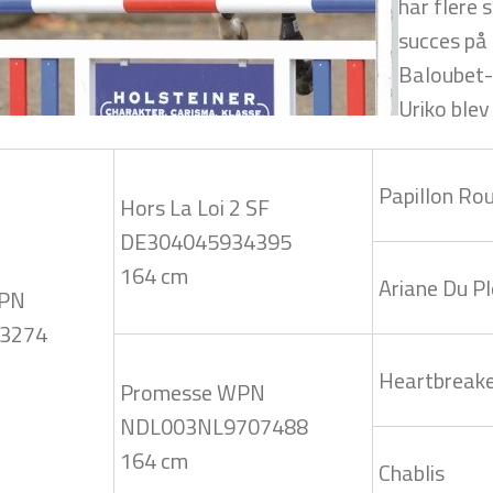
har flere
succes på 
Baloubet-
Uriko blev
Papillon Ro
Hors La Loi 2 SF
DE304045934395
164 cm
Ariane Du Pl
WPN
3274
Heartbreak
Promesse WPN
NDL003NL9707488
164 cm
Chablis