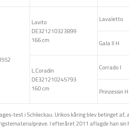
Lavaletto
Lavito
DE321210323899
166 cm
Gala II H
3552
Corrado I
L.Coradin
DE321210245793
160 cm
Prinzessin H
ages-test i Schlieckau. Urikos kåring blev betinget af
ingstematerialprøve. I efteråret 2011 aflagde han si