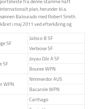
 sportsheste fra denne stamme haft
internationalt plan, herunder bl.a.
sønnen Balourado med Robert Smith.
 kåret i maj 2011 ved efterkåring og
Jalisco B SF
uge SF
Verbiose SF
Joyau Dór A SF
e SF
Bouree WPN
Nimmerdor AUS
er WPN
Bacarole WPN
Carthago