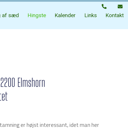
ng af sæd
Hingste
Kalender
Links
Kontakt
, 2200 Elmshorn
tet
tamning er højst interessant, idet man her