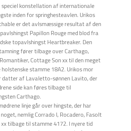
t speciel konstellation af internationale
gste inden for springhesteavlen. Urikos
chable er det avlsmæssige resultat af den
opavlshingst Papillon Rouge med blod fra
ndske topavlshingst Heartbreaker. Den
tamning fører tilbage over Carthago,
 Romantiker, Cottage Son xx til den meget
 holstenske stamme 18A2. Urikos mor
 datter af Lavaletto-sønnen Lavito, der
rene side kan føres tilbage til
ngsten Carthago.
ødrene linje går over hingste, der har
noget, nemlig Corrado I, Rocadero, Fasolt
xx tilbage til stamme 4172. I nyere tid