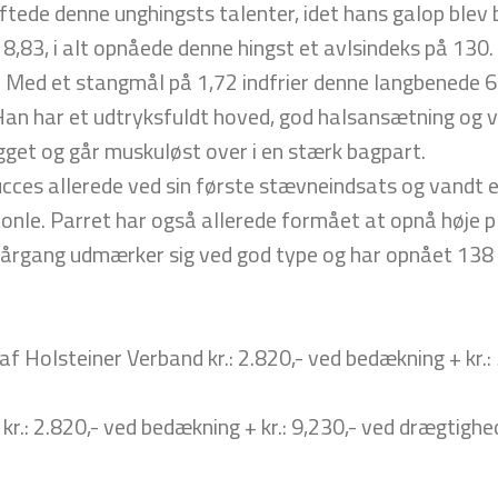
tede denne unghingsts talenter, idet hans galop blev
8,83, i alt opnåede denne hingst et avlsindeks på 130.
 Med et stangmål på 1,72 indfrier denne langbenede 6-å
Han har et udtryksfuldt hoved, god halsansætning og 
get og går muskuløst over i en stærk bagpart.
ucces allerede ved sin første stævneindsats og vandt 
nle. Parret har også allerede formået at opnå høje pla
lårgang udmærker sig ved god type og har opnået 138 
 Holsteiner Verband kr.: 2.820,- ved bedækning + kr.: 
r.: 2.820,- ved bedækning + kr.: 9,230,- ved drægtighe