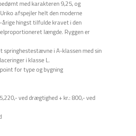
 bedømt med karakteren 9,25, og
 Uriko afspejler helt den moderne
rige hingst tilfulde kravet i den
velproportioneret længde. Ryggen er
et springhestestævne i A-klassen med sin
ceringer i klasse L.
point for type og bygning
5,220,- ved drægtighed + kr.: 800,- ved
d