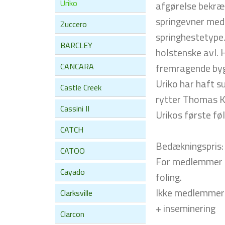
Uriko
afgørelse bekræf
springevner med 
Zuccero
springhestetype.
BARCLEY
holstenske avl. 
CANCARA
fremragende byg
Uriko har haft s
Castle Creek
rytter Thomas Ko
Cassini II
Urikos første fø
CATCH
Bedækningspris:
CATOO
For medlemmer af
Cayado
foling.
Ikke medlemmer k
Clarksville
+ inseminering
Clarcon