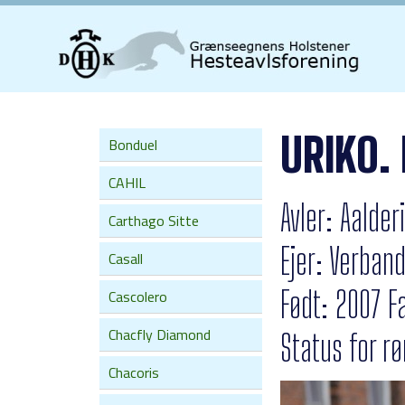
URIKO.
Bonduel
CAHIL
Avler: Aalde
Carthago Sitte
Ejer: Verban
Casall
Født: 2007 F
Cascolero
Chacfly Diamond
Status for r
Chacoris