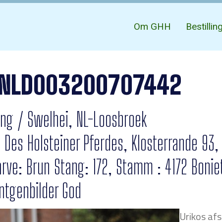
Om GHH
Bestilli
NLD003200707442
ring / Swelhei, NL-Loosbroek
d Des Holsteiner Pferdes, Klosterrande 93
arve: Brun Stang: 172, Stamm : 4172 Bonie
øntgenbilder God
Urikos afs