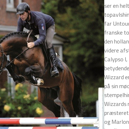
ser en hel
topavlshin
far Untou
franske t
den holla
videre afs
Calypso I,
betydende
Wizzard er
på sin mød
stempelhi
Wizzards m
præsteret 
og Marlon 