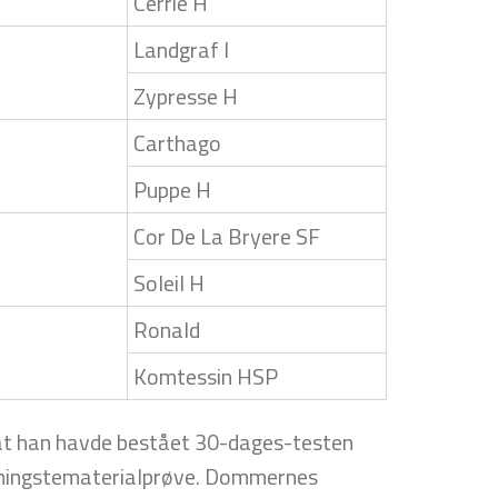
Cerrie H
Landgraf I
Zypresse H
Carthago
Puppe H
Cor De La Bryere SF
Soleil H
Ronald
Komtessin HSP
, at han havde bestået 30-dages-testen
n hingstematerialprøve. Dommernes